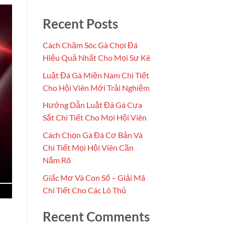
Recent Posts
Cách Chăm Sóc Gà Chọi Đá
Hiệu Quả Nhất Cho Mọi Sư Kê
Luật Đá Gà Miền Nam Chi Tiết
Cho Hội Viên Mới Trải Nghiệm
Hướng Dẫn Luật Đá Gà Cựa
Sắt Chi Tiết Cho Mọi Hội Viên
Cách Chọn Gà Đá Cơ Bản Và
Chi Tiết Mọi Hội Viên Cần
Nắm Rõ
Giấc Mơ Và Con Số – Giải Mã
Chi Tiết Cho Các Lô Thủ
Recent Comments