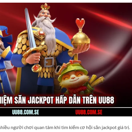
ều người chơi quan tâm khi tìm kiếm cơ hội săn jackpot giá trị.