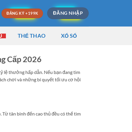
ĐĂNG NHẬP
ĐĂNG KÝ +199K
Ũ
THỂ THAO
XỔ SỐ
ng Cấp 2026
ỷ lệ thưởng hấp dẫn. Nếu bạn đang tìm
cách chơi và những bí quyết tối ưu cơ hội
. Từ tân binh đến cao thủ đều có thể tìm