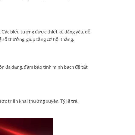
. Các biểu tượng được thiết kế đáng yêu, dễ
 số thưởng, giúp tăng cơ hội thắng.
uôn đa dạng, đảm bảo tính minh bạch để tất
ược triển khai thường xuyên. Tỷ lệ trả