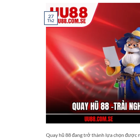
27
Th2
Quay hũ 88 đang trở thành lựa chọn được nhi