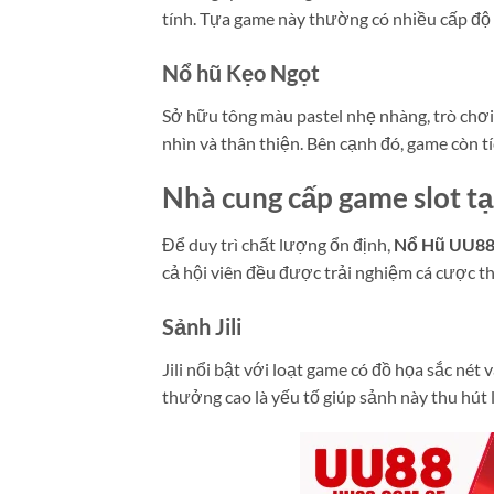
tính. Tựa game này thường có nhiều cấp độ
Nổ hũ Kẹo Ngọt
Sở hữu tông màu pastel nhẹ nhàng, trò chơi
nhìn và thân thiện. Bên cạnh đó, game còn t
Nhà cung cấp game slot t
Để duy trì chất lượng ổn định,
Nổ Hũ UU8
cả hội viên đều được trải nghiệm cá cược th
Sảnh Jili
Jili nổi bật với loạt game có đồ họa sắc né
thưởng cao là yếu tố giúp sảnh này thu hút