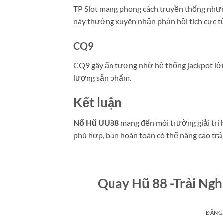
TP Slot mang phong cách truyền thống nhưn
này thường xuyên nhận phản hồi tích cực 
CQ9
CQ9 gây ấn tượng nhờ hệ thống jackpot lớn
lượng sản phẩm.
Kết luận
Nổ Hũ UU88
mang đến môi trường giải trí 
phù hợp, bạn hoàn toàn có thể nâng cao trả
Quay Hũ 88 -Trải Ng
ĐĂNG