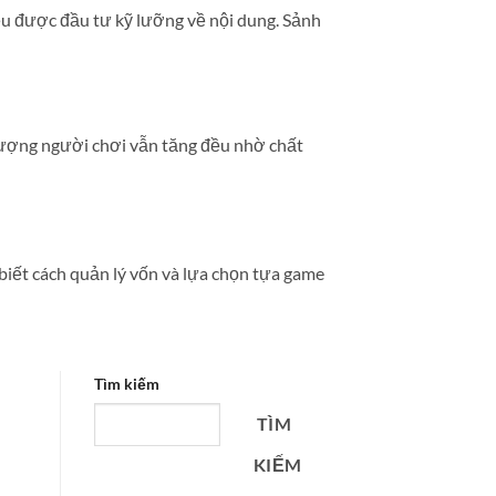
u được đầu tư kỹ lưỡng về nội dung. Sảnh
lượng người chơi vẫn tăng đều nhờ chất
biết cách quản lý vốn và lựa chọn tựa game
Tìm kiếm
TÌM
KIẾM